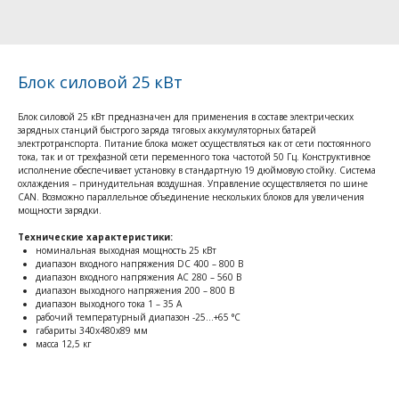
Блок силовой 25 кВт
Блок силовой 25 кВт предназначен для применения в составе электрических
зарядных станций быстрого заряда тяговых аккумуляторных батарей
электротранспорта. Питание блока может осуществляться как от сети постоянного
тока, так и от трехфазной сети переменного тока частотой 50 Гц. Конструктивное
исполнение обеспечивает установку в стандартную 19 дюймовую стойку. Система
охлаждения – принудительная воздушная. Управление осуществляется по шине
CAN. Возможно параллельное объединение нескольких блоков для увеличения
мощности зарядки.
Технические характеристики:
номинальная выходная мощность 25 кВт
диапазон входного напряжения DC 400 – 800 В
диапазон входного напряжения AC 280 – 560 В
диапазон выходного напряжения 200 – 800 В
диапазон выходного тока 1 – 35 А
рабочий температурный диапазон -25…+65 °C
габариты 340х480х89 мм
масса 12,5 кг