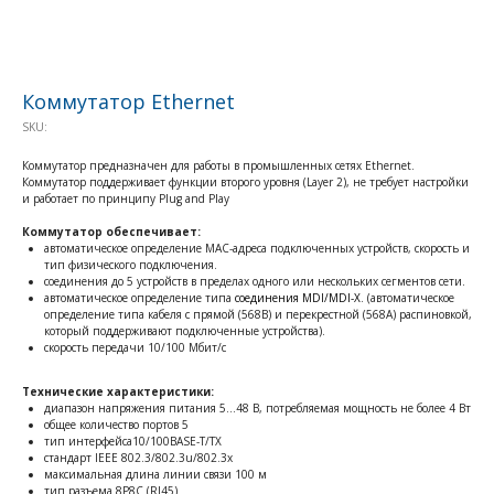
Коммутатор Ethernet
SKU:
Коммутатор предназначен для работы в промышленных сетях Ethernet.
Коммутатор поддерживает функции второго уровня (Layer 2), не требует настройки
и работает по принципу Plug and Play
Коммутатор обеспечивает:
автоматическое определение MAC-адреса подключенных устройств, скорость и
тип физического подключения.
соединения до 5 устройств в пределах одного или нескольких сегментов сети.
автоматическое определение типа
соединения MDI/MDI-X
. (автоматическое
определение типа кабеля с прямой (568В) и перекрестной (568А) распиновкой,
который поддерживают подключенные устройства).
скорость передачи 10/100 Мбит/с
Технические характеристики:
диапазон напряжения питания 5…48 В, потребляемая мощность не более 4 Вт
общее количество портов 5
тип интерфейса10/100BASE-T/TХ
стандарт IEEE 802.3/802.3u/802.3x
максимальная длина линии связи 100 м
тип разъема 8P8C (RJ45)